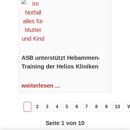
ASB unterstützt Hebammen-
Training der Helios Kliniken
weiterlesen ...
1
2
3
4
5
6
7
8
9
10
W
Seite 1 von 10