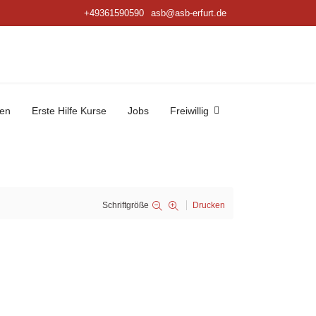
+49361590590
asb@asb-erfurt.de
ten
Erste Hilfe Kurse
Jobs
Freiwillig
Schriftgröße
Drucken