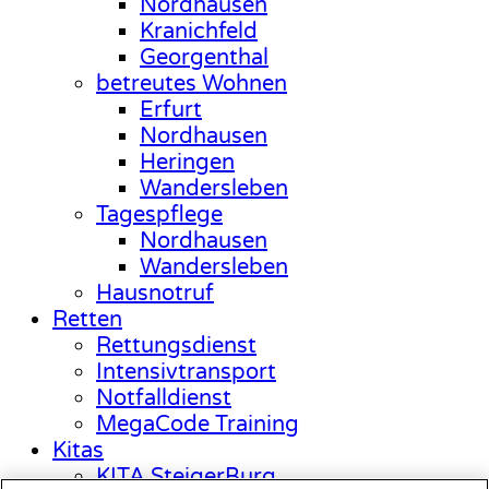
Nordhausen
Kranichfeld
Georgenthal
betreutes Wohnen
Erfurt
Nordhausen
Heringen
Wandersleben
Tagespflege
Nordhausen
Wandersleben
Hausnotruf
Retten
Rettungsdienst
Intensivtransport
Notfalldienst
MegaCode Training
Kitas
KITA SteigerBurg